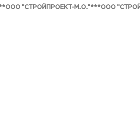
ООО "СТРОЙПРОЕКТ-М.О."***ООО "СТРОЙПР